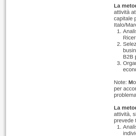
La metod
attività a
capitale 
Italo/Mar
Anali
Ricer
Selez
busin
B2B p
Organ
econ
Note:
M
o
per accom
problemat
La metod
attività,
prevede t
Anali
indiv