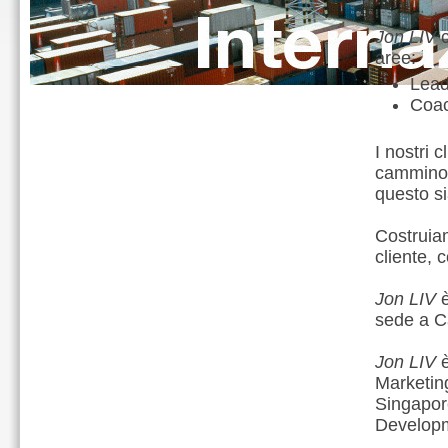
Jon LIV
c
aree:
Lead
Coa
I nostri 
cammino 
questo si
Costruiam
cliente, 
Jon LIV
è
sede a C
Jon LIV
è
Marketing
Singapore
Developm