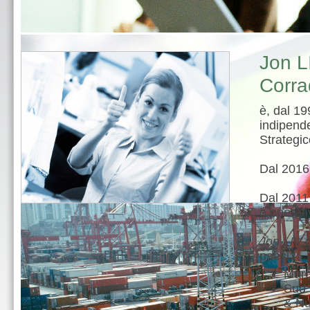
Jon L
Corra
è, dal 19
indipend
Strategic
Dal 2016
Dal 2011 
e operati
Jon LIV
c
paesi:
Mar
Sud 
& Nu