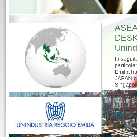
ASEAN
DESK 
Unind
In seguit
particola
Emilia h
JAPAN de
Singapore
alle esig
successo 
riguardo
Il nuovo 
destinato
delle im
aziende c
consulen