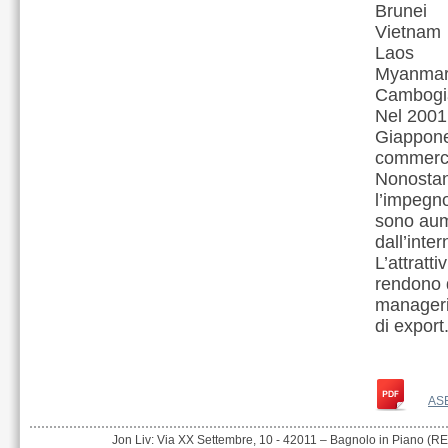
Brunei
Vietnam
Laos
Myanma
Cambogi
Nel 2001 
Giappone
commercia
Nonostant
l’impegno
sono aume
dall’inte
L’attratt
rendono di
manageria
di export
ASE
Jon Liv: Via XX Settembre, 10 - 42011 – Bagnolo in Piano (RE)