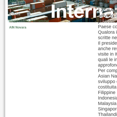
ABS 2015
questioni 
Save the date
l’ ASEA
ASEAN
servizio 
professio
Reggio Emilia International
Paese con
AIN Novara
Qualora i
scritte n
Il presid
anche re
visite in
quali le 
approfond
Per comp
Asian Nat
sviluppo 
costituita
Filippine
Indonesi
Malaysia
Singapor
Thailand