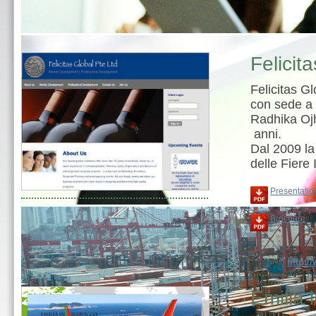
Felicit
Felicitas G
con sede a 
Radhika Ojh
anni.
Dal 2009 la
delle Fiere
Presentatio
Brochure
http:/
WebSite:
Emilia 