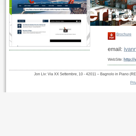
La Rete d'
"Emilia in 
E
X
pansion
un inserime
Brochure
email:
ivan
http:/
WebSite:
Jon Liv: Via XX Settembre, 10 - 42011 – Bagnolo in Piano (RE)
Pri